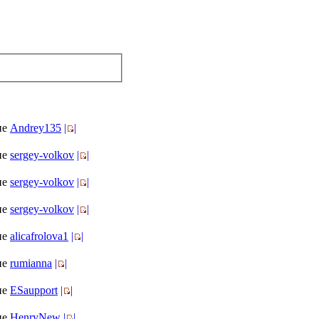
ие
Andrey135
|
|
ие
sergey-volkov
|
|
ие
sergey-volkov
|
|
ие
sergey-volkov
|
|
ие
alicafrolova1
|
|
ие
rumianna
|
|
ие
ESaupport
|
|
ие
HenryNew
|
|