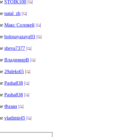
ие
STOIK100
|
|
ие
natal_zh
|
|
ие
Макс Соловей
|
|
ие
holosayazaya93
|
|
ие
sheva7377
|
|
ие
ВладимирВ
|
|
ие
29aleks65
|
|
ие
Pasha838
|
|
ие
Pasha838
|
|
ие
Фазан
|
|
ие
vladimir45
|
|