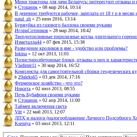
Мини тракторы для дачи Беларусь: интересуют отзывы и 
Стошник
» 08 мар 2014, 10:14
В деревню требуются рабочие, зарплата от 18 т р в меся
natal_zh
» 25 июн 2016, 13:14
Буржуйка из газового баллона своими руками
ИгорьСотников
» 28 мар 2014, 18:42
Твердотопливные пиролизные котлы длительного горени
Изметалла44
» 07 фев 2015, 15:38
Разведение кроликов в яме - удобство или проблемы?
Inkina
» 12 окт 2013, 11:01
Полистиролбетонные блоки, отзывы о них и характерист
Vladimir11
» 30 мар 2014, 16:52
Комплекты для самостоятельной сборки геодезических к
29aleks65
» 03 дек 2014, 17:16
Фермерское хозяйство - что это?
Никита
» 02 июл 2013, 08:55
Печь Бубафоня своими руками
Стошник
» 02 апр 2014, 11:00
Таймер включения света
Vitt
» 22 май 2013, 12:07
ЛПХ и налоги (налогооблажение Личного Подсобного Хо
Kseniya
» 03 июл 2013, 12:11