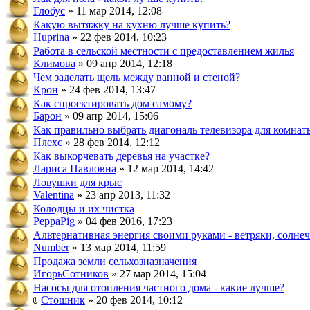
Глобус
» 11 мар 2014, 12:08
Какую вытяжку на кухню лучше купить?
Huprina
» 22 фев 2014, 10:23
Работа в сельской местности с предоставлением жилья
Климова
» 09 апр 2014, 12:18
Чем заделать щель между ванной и стеной?
Крон
» 24 фев 2014, 13:47
Как спроектировать дом самому?
Барон
» 09 апр 2014, 15:06
Как правильно выбрать диагональ телевизора для комнат
Плехс
» 28 фев 2014, 12:12
Как выкорчевать деревья на участке?
Лариса Павловна
» 12 мар 2014, 14:42
Ловушки для крыс
Valentina
» 23 апр 2013, 11:32
Колодцы и их чистка
PeppaPig
» 04 фев 2016, 17:23
Альтернативная энергия своими руками - ветряки, солнеч
Number
» 13 мар 2014, 11:59
Продажа земли сельхозназначения
ИгорьСотников
» 27 мар 2014, 15:04
Насосы для отопления частного дома - какие лучше?
Стошник
» 20 фев 2014, 10:12