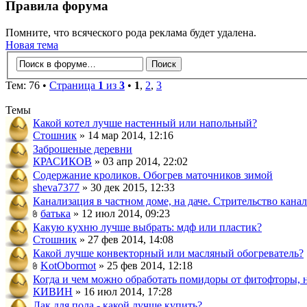
Правила форума
Помните, что всяческого рода реклама будет удалена.
Новая тема
Тем: 76 •
Страница
1
из
3
•
1
,
2
,
3
Темы
Какой котел лучше настенный или напольный?
Стошник
» 14 мар 2014, 12:16
Заброшеные деревни
КРАСИКОВ
» 03 апр 2014, 22:02
Содержание кроликов. Обогрев маточников зимой
sheva7377
» 30 дек 2015, 12:33
Канализация в частном доме, на даче. Стрительство канал
батька
» 12 июл 2014, 09:23
Какую кухню лучше выбрать: мдф или пластик?
Стошник
» 27 фев 2014, 14:08
Какой лучше конвекторный или масляный обогреватель?
KotObormot
» 25 фев 2014, 12:18
Когда и чем можно обработать помидоры от фитофторы, 
КИВИН
» 16 июл 2014, 17:28
Лак для пола - какой лучше купить?