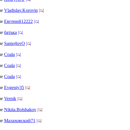
ие
Vladislav.Korovin
|
|
ие
Евгений12222
|
|
ие
батька
|
|
ие
SamojlovO
|
|
ие
Coala
|
|
ие
Coala
|
|
ие
Coala
|
|
ие
Evgeniy35
|
|
ие
Vernik
|
|
ие
Nikita.Bolshakov
|
|
ие
Малаховский71
|
|