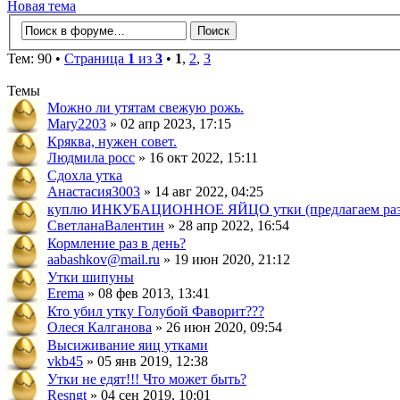
Новая тема
Тем: 90 •
Страница
1
из
3
•
1
,
2
,
3
Темы
Можно ли утятам свежую рожь.
Mary2203
» 02 апр 2023, 17:15
Кряква, нужен совет.
Людмила росс
» 16 окт 2022, 15:11
Сдохла утка
Анастасия3003
» 14 авг 2022, 04:25
куплю ИНКУБАЦИОННОЕ ЯЙЦО утки (предлагаем раз
СветланаВалентин
» 28 апр 2022, 16:54
Кормление раз в день?
aabashkov@mail.ru
» 19 июн 2020, 21:12
Утки шипуны
Erema
» 08 фев 2013, 13:41
Кто убил утку Голубой Фаворит???
Олеся Калганова
» 26 июн 2020, 09:54
Высиживание яиц утками
vkb45
» 05 янв 2019, 12:38
Утки не едят!!! Что может быть?
Resngt
» 04 сен 2019, 10:01