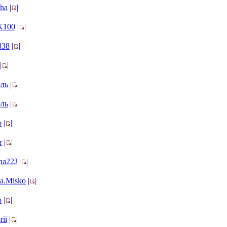
sha
|
|
K100
|
|
838
|
|
|
|
ль
|
|
ль
|
|
o
|
|
т
|
|
na22J
|
|
ya.Misko
|
|
o
|
|
rii
|
|