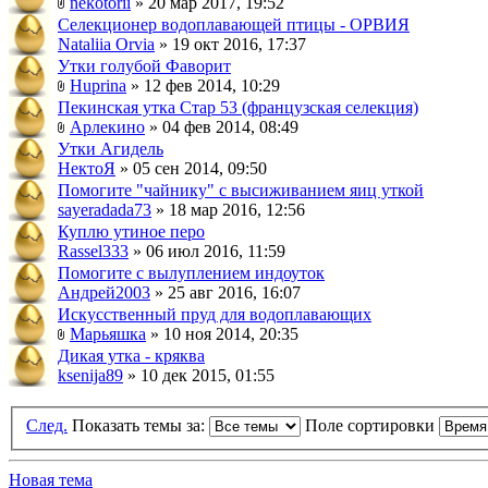
nekotorii
» 20 мар 2017, 19:52
Селекционер водоплавающей птицы - ОРВИЯ
Nataliia Orvia
» 19 окт 2016, 17:37
Утки голубой Фаворит
Huprina
» 12 фев 2014, 10:29
Пекинская утка Стар 53 (французская селекция)
Арлекино
» 04 фев 2014, 08:49
Утки Агидель
НектоЯ
» 05 сен 2014, 09:50
Помогите "чайнику" с высиживанием яиц уткой
sayeradada73
» 18 мар 2016, 12:56
Куплю утиное перо
Rassel333
» 06 июл 2016, 11:59
Помогите с вылуплением индоуток
Андрей2003
» 25 авг 2016, 16:07
Искусственный пруд для водоплавающих
Марьяшка
» 10 ноя 2014, 20:35
Дикая утка - кряква
ksenija89
» 10 дек 2015, 01:55
След.
Показать темы за:
Поле сортировки
Новая тема