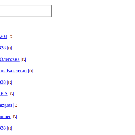
203
|
|
838
|
|
Олеговна
|
|
анаВалентин
|
|
838
|
|
NKA
|
|
azgras
|
|
nnner
|
|
838
|
|