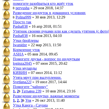
помогите разобраться кто жрёт уток
pervusha
» 29 ноя 2018, 14:37
Разведение индоуток в домашних условиях
Polina999
» 30 янв 2013, 12:29
Просто так
Pasha838
» 16 апр 2018, 01:51
Утятник своими руками или как сделать утятник (с фото
Pasha838
» 16 ноя 2013, 04:10
Утки бройлеры
Iwanidze
» 22 мар 2013, 11:50
Кормление уток
ASHA
» 05 янв 2014, 09:45
Помогите друзья - вопрос по индоуткам
loginza2045
» 07 июн 2015, 20:42
Утки муларды
КИВИН
» 07 июл 2014, 11:12
Утята мрут при вылуплении.
Svetlana22J
» 19 июл 2017, 14:44
Помогите "чайнику"
1
,
2
Татьяна 239
» 10 янв 2014, 23:16
Разведение индоутки, важные моменты
1
,
2
,
3
Уля
» 26 окт 2013, 11:40
Утка Каюга - Cayuga