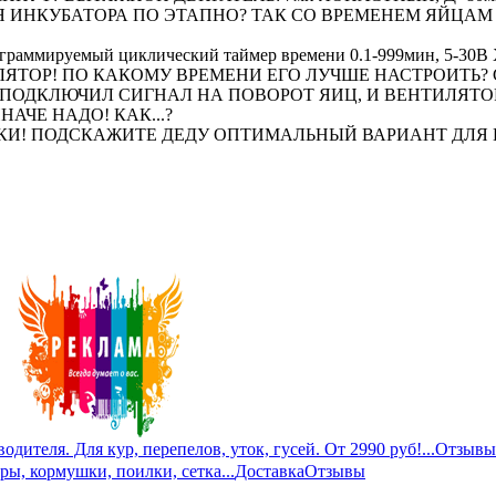
Я ИНКУБАТОРА ПО ЭТАПНО? ТАК СО ВРЕМЕНЕМ ЯЙЦАМ
руемый циклический таймер времени 0.1-999мин, 5-30В 
ЛЯТОР! ПО КАКОМУ ВРЕМЕНИ ЕГО ЛУЧШЕ НАСТРОИТЬ?
А ПОДКЛЮЧИЛ СИГНАЛ НА ПОВОРОТ ЯИЦ, И ВЕНТИЛЯТОР
НАЧЕ НАДО! КАК...?
И! ПОДСКАЖИТЕ ДЕДУ ОПТИМАЛЬНЫЙ ВАРИАНТ ДЛЯ
дителя. Для кур, перепелов, уток, гусей. От 2990 руб!...
Отзывы
ры, кормушки, поилки, сетка...
Доставка
Отзывы