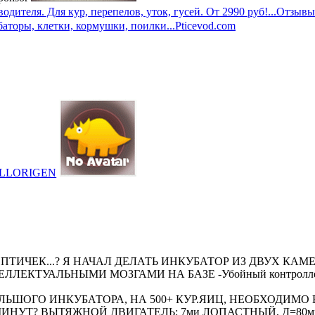
дителя. Для кур, перепелов, уток, гусей. От 2990 руб!...
Отзывы
баторы, клетки, кормушки, поилки...
Pticevod.com
LLORIGEN
ТИЧЕК...? Я НАЧАЛ ДЕЛАТЬ ИНКУБАТОР ИЗ ДВУХ КАМ
ЛЕКТУАЛЬНЫМИ МОЗГАМИ НА БАЗЕ -Убойный контроллер д
ЬШОГО ИНКУБАТОРА, НА 500+ КУР.ЯИЦ, НЕОБХОДИМО
НУТ? ВЫТЯЖНОЙ ДВИГАТЕЛЬ: 7ми ЛОПАСТНЫЙ, Д=80мм, 1