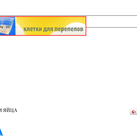
М ЯЙЦА
А