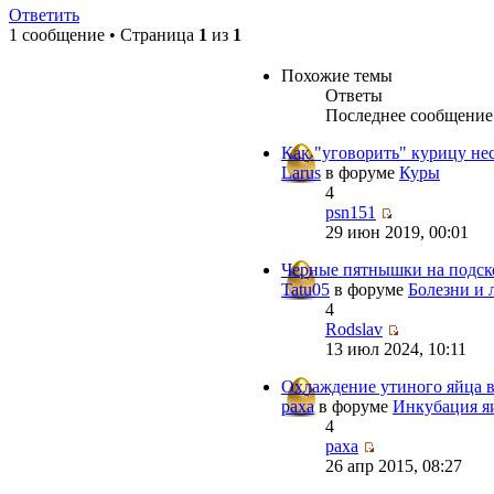
Ответить
1 сообщение • Страница
1
из
1
Похожие темы
Ответы
Последнее сообщение
Как "уговорить" курицу нес
Larus
в форуме
Куры
4
psn151
29 июн 2019, 00:01
Черные пятнышки на подско
Tatu05
в форуме
Болезни и 
4
Rodslav
13 июл 2024, 10:11
Охлаждение утиного яйца в
paxa
в форуме
Инкубация я
4
paxa
26 апр 2015, 08:27