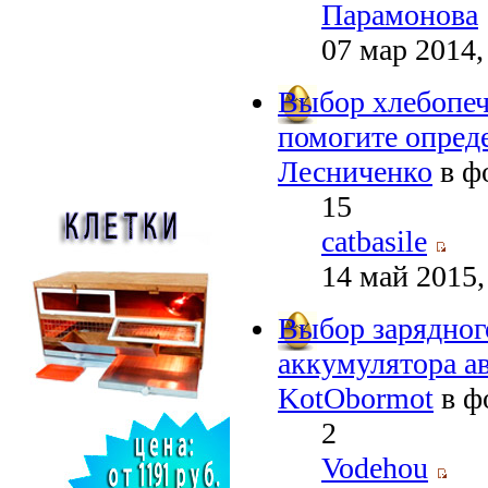
Парамонова
07 мар 2014,
Выбор хлебопеч
помогите опред
Лесниченко
в ф
15
catbasile
14 май 2015,
Выбор зарядног
аккумулятора а
KotObormot
в ф
2
Vodehou