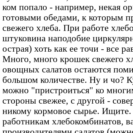
ком попало - например, некая о
готовыми обедами, к которым п
свежего хлеба. При работе хлеб
штуковина наподобие циркулярн
острая) хоть как ее точи - все р
Много, много крошек свежего хл
овощных салатов остаются пом
большом количестве. Ну и чо? К
можно "пристроиться" ко многим
стороны свежее, с другой - сов
никому кормовое сырье. Ищите. 
работникам хлебокомбинатов, ва
производителями салатов (можн