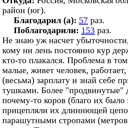
Откуда:
Россия, Московская об
район (юг).
Благодарил (а):
57
раз.
Поблагодарили:
153
раз.
Не знаю уж насчет убыточности,
кому ни лень постоянно кур де
кто-то плакался. Проблема в то
малые, живет человек, работает
(весьма) зарплату и знай себе 
тушками. Более "продвинутые" 
почему-то коров (благо их было 
прицепляли их длиннющей цепо
парашутными стропами (метров