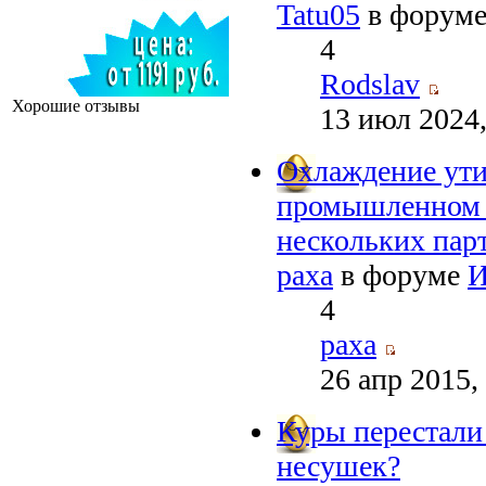
Tatu05
в форум
4
Rodslav
Хорошие отзывы
13 июл 2024,
Охлаждение ути
промышленном и
нескольких пар
paxa
в форуме
И
4
paxa
26 апр 2015,
Куры перестали 
несушек?