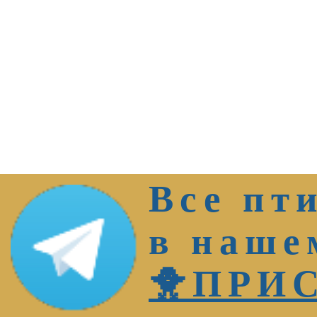
Все пт
в наше
🐥ПРИ