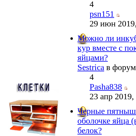
4
psn151
29 июн 2019,
Можно ли инку
кур вместе с п
яйцами?
Sestrica
в фору
4
Pasha838
23 апр 2019,
Черные пятныш
оболочке яйца (
белок?